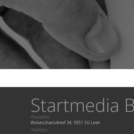
Startmedia B
Postadres
Wolveschansdreef 34, 9351 SG Leek
Telefoon