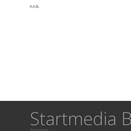
n.n.b.
Startmedia B
Postadres