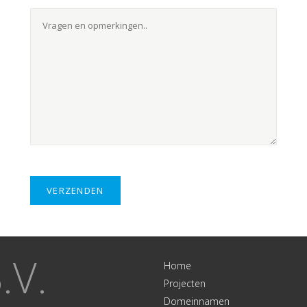
.V.
Home
Projecten
Domeinnamen