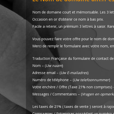
Nom de domaine court et mémorisable. Les 3 lettr
Occasion en or d’obtenir ce nom à bas prix.
Facile a retenir, un prémium 3 lettres à saisir. Rar
Vous pouvez faire votre offre pour le nom de dom
Merci de remplir le formulaire avec votre nom, e
Traduction Française du formulaire de contact de
Nom – (
Uw naam
)
Adresse email – (
Uw E-mailadres
)
Numéro de téléphone – (
Uw telefoonnummer
)
Votre enchère / Offre (Taxe 21% non comprises) –
Messages / Commentaires – (
Vragen en opmerk
Les taxes de 21% ( taxes de vente ) seront à rajou
Compagnies / Entreprises possédant un numéro de