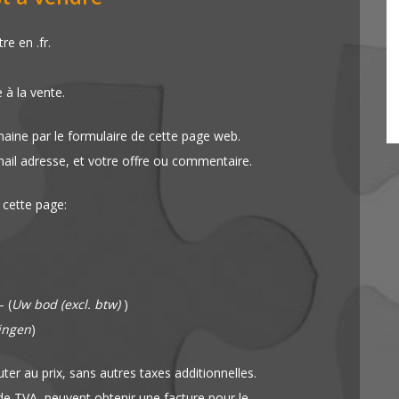
e en .fr.
e à la vente.
aine par le formulaire de cette page web.
mail adresse, et votre offre ou commentaire.
 cette page:
 (
Uw bod (excl. btw)
)
ingen
)
ter au prix, sans autres taxes additionnelles.
 TVA, peuvent obtenir une facture pour le