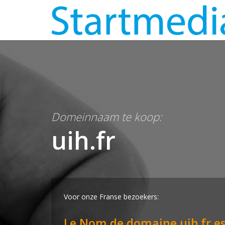
Domeinnaam te koop:
uih.fr
Voor onze Franse bezoekers:
Le Nom de domaine uih.fr es