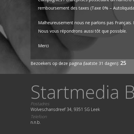
remboursement des taxes (Taxe 0% – Autoliquidat
Malheureusement nous ne parlons pas Français. M
Nous vous répondrons aussi tôt que possible.
Merci
25
Bezoekers op deze pagina (laatste 31 dagen):
Startmedia B
Postadres
Wolveschansdreef 34, 9351 SG Leek
Telefoon
n.n.b.