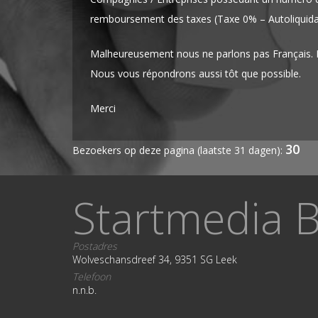
remboursement des taxes (Taxe 0% – Autoliquidat
Malheureusement nous ne parlons pas Français. M
Nous vous répondrons aussi tôt que possible.
Merci
30
Bezoekers op deze pagina (laatste 31 dagen):
Startmedia B
Postadres
Wolveschansdreef 34, 9351 SG Leek
Telefoon
n.n.b.