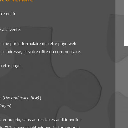
e en .fr.
e à la vente.
aine par le formulaire de cette page web.
mail adresse, et votre offre ou commentaire.
 cette page:
 (
Uw bod (excl. btw)
)
ingen
)
ter au prix, sans autres taxes additionnelles.
 TVA, peuvent obtenir une facture pour le