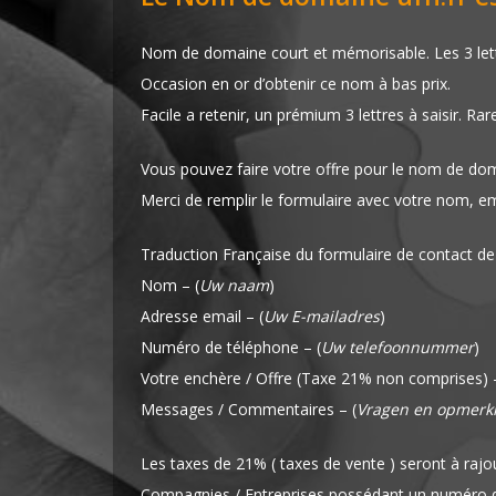
Nom de domaine court et mémorisable. Les 3 lettr
Occasion en or d’obtenir ce nom à bas prix.
Facile a retenir, un prémium 3 lettres à saisir. Rar
Vous pouvez faire votre offre pour le nom de dom
Merci de remplir le formulaire avec votre nom, e
Traduction Française du formulaire de contact de
Nom – (
Uw naam
)
Adresse email – (
Uw E-mailadres
)
Numéro de téléphone – (
Uw telefoonnummer
)
Votre enchère / Offre (Taxe 21% non comprises) –
Messages / Commentaires – (
Vragen en opmerk
Les taxes de 21% ( taxes de vente ) seront à rajou
Compagnies / Entreprises possédant un numéro de