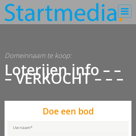
Domeinnaam te koop:
Loterijen.info – –
– VERKOCHT – – –
Doe een bod