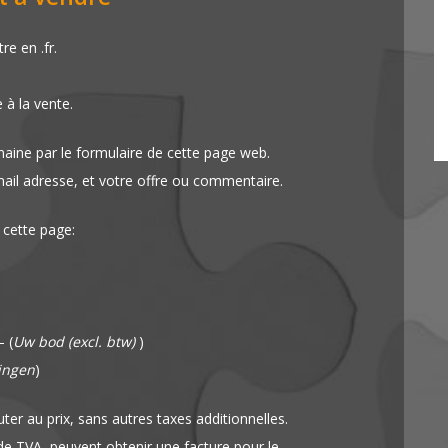
e en .fr.
e à la vente.
aine par le formulaire de cette page web.
mail adresse, et votre offre ou commentaire.
 cette page:
 (
Uw bod (excl. btw)
)
ingen
)
ter au prix, sans autres taxes additionnelles.
 TVA, peuvent obtenir une facture pour le