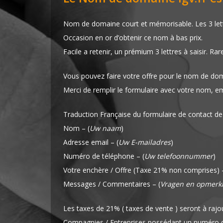
Nom de domaine court et mémorisable. Les 3 lettr
Occasion en or d’obtenir ce nom à bas prix.
Facile a retenir, un prémium 3 lettres à saisir. Rar
Vous pouvez faire votre offre pour le nom de dom
Merci de remplir le formulaire avec votre nom, e
Traduction Française du formulaire de contact de
Nom – (
Uw naam
)
Adresse email – (
Uw E-mailadres
)
Numéro de téléphone – (
Uw telefoonnummer
)
Votre enchère / Offre (Taxe 21% non comprises) –
Messages / Commentaires – (
Vragen en opmerk
Les taxes de 21% ( taxes de vente ) seront à rajou
Compagnies / Entreprises possédant un numéro de