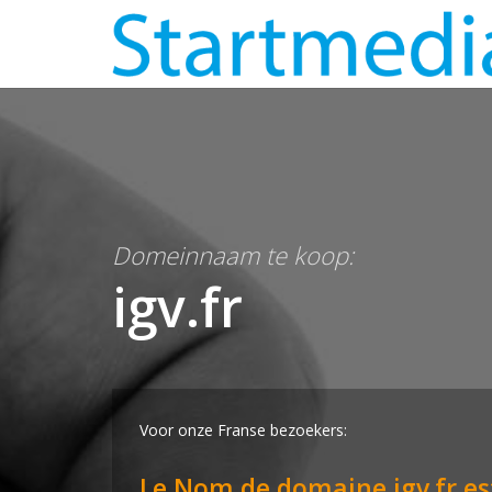
Domeinnaam te koop:
igv.fr
Voor onze Franse bezoekers:
Le Nom de domaine igv.fr es