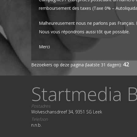
remboursement des taxes (Taxe 0% – Autoliquidat
Malheureusement nous ne parlons pas Français. M
Nous vous répondrons aussi tôt que possible.
Merci
42
Bezoekers op deze pagina (laatste 31 dagen):
Startmedia B
Postadres
Wolveschansdreef 34, 9351 SG Leek
Telefoon
n.n.b.