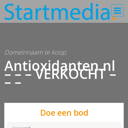
Domeinnaam te koop:
Antioxidanten.nl
– – – VERKOCHT –
– –
Doe een bod